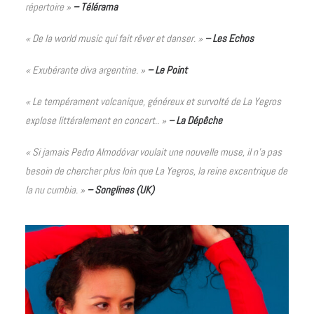
répertoire »
– Télérama
« De la world music qui fait rêver et danser. »
– Les Echos
« Exubérante diva argentine. »
– Le Point
« Le tempérament volcanique, généreux et survolté de La Yegros
explose littéralement en concert.. »
– La Dépêche
« Si jamais Pedro Almodóvar voulait une nouvelle muse, il n’a pas
besoin de chercher plus loin que La Yegros, la reine excentrique de
la nu cumbia. »
– Songlines (UK)