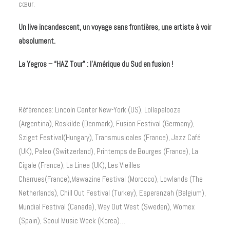
cœur.
Un live incandescent, un voyage sans frontières, une artiste à voir
absolument.
La Yegros – “HAZ Tour” : l’Amérique du Sud en fusion !
Références: Lincoln
Center New-York (US), Lollapalooza
(Argentina), Roskilde (Denmark), Fusion Festival (Germany),
Sziget Festival(Hungary), Transmusicales (France), Jazz Café
(UK), Paleo (Switzerland), Printemps de Bourges (France), La
Cigale (France), La Linea (UK), Les Vieilles
Charrues(France),Mawazine Festival (Morocco), Lowlands (The
Netherlands), Chill Out Festival (Turkey), Esperanzah (Belgium),
Mundial Festival (Canada), Way Out West (Sweden), Womex
(Spain), Seoul Music Week (Korea)…