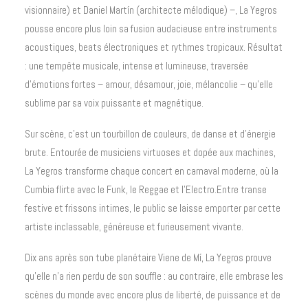
visionnaire) et Daniel Martín (architecte mélodique) –, La Yegros
pousse encore plus loin sa fusion audacieuse entre instruments
acoustiques, beats électroniques et rythmes tropicaux. Résultat
: une tempête musicale, intense et lumineuse, traversée
d’émotions fortes – amour, désamour, joie, mélancolie – qu’elle
sublime par sa voix puissante et magnétique.
Sur scène, c’est un tourbillon de couleurs, de danse et d’énergie
brute. Entourée de musiciens virtuoses et dopée aux machines,
La Yegros transforme chaque concert en carnaval moderne, où la
Cumbia flirte avec le Funk, le Reggae et l’Electro.Entre transe
festive et frissons intimes, le public se laisse emporter par cette
artiste inclassable, généreuse et furieusement vivante.
Dix ans après son tube planétaire Viene de Mí, La Yegros prouve
qu’elle n’a rien perdu de son souffle : au contraire, elle embrase les
scènes du monde avec encore plus de liberté, de puissance et de